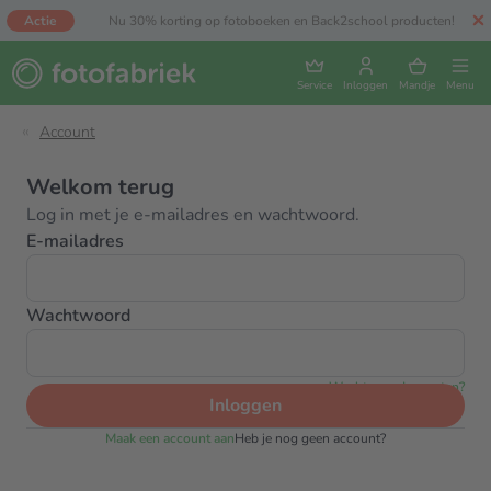
Actie
Nu 30% korting op fotoboeken en Back2school producten!
Service
Inloggen
Mandje
Menu
Account
Welkom terug
Log in met je e-mailadres en wachtwoord.
E-mailadres
Wachtwoord
Wachtwoord vergeten?
Inloggen
Maak een account aan
Heb je nog geen account?