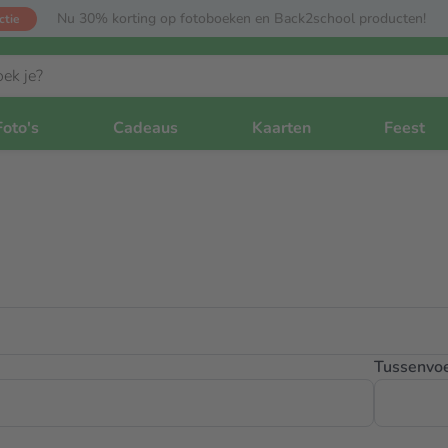
Nu 30% korting op fotoboeken en Back2school producten!
ctie
Foto's
Cadeaus
Kaarten
Feest
Tussenvo