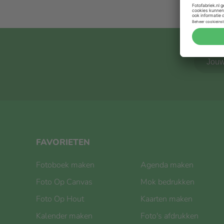
FAVORIETEN
Fotoboek maken
Agenda maken
Foto Op Canvas
Mok bedrukken
Foto Op Hout
Kaarten maken
Kalender maken
Foto's afdrukken