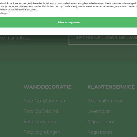
INSCHRIJVEN VOOR NIEUWS
WANDDECORATIE
KLANTENSERVICE
Foto Op Aluminium
Bel, mail of chat
Foto Op Dibond
Levertijden
Foto Op Karton
Mijn account
Fotovergrotingen
Registreren