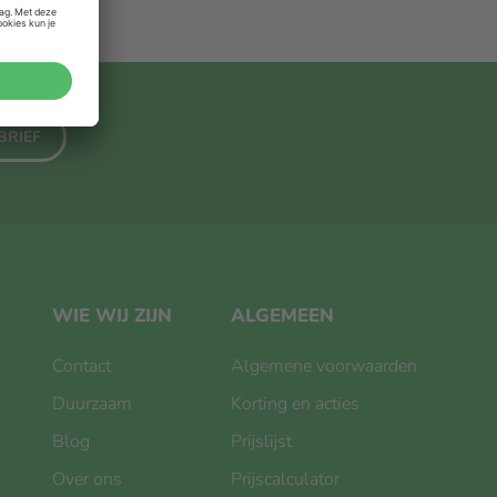
BRIEF
WIE WIJ ZIJN
ALGEMEEN
Contact
Algemene voorwaarden
Duurzaam
Korting en acties
Blog
Prijslijst
Over ons
Prijscalculator