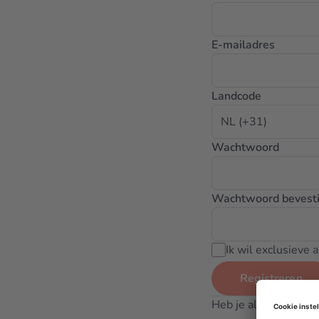
E-mailadres
Landcode
Wachtwoord
Wachtwoord bevest
Ik wil exclusieve
Registreren
Heb je al een accoun