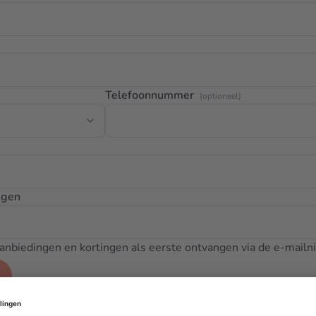
Telefoonnummer
(optioneel)
igen
 aanbiedingen en kortingen als eerste ontvangen via de e-mailn
t?
Log hier in