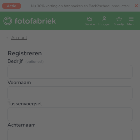
Actie
Nu 30% korting op fotoboeken en Back2school producten!
Service
Inloggen
Mandje
Menu
Account
Registreren
Bedrijf
(optioneel)
Voornaam
Tussenvoegsel
Achternaam