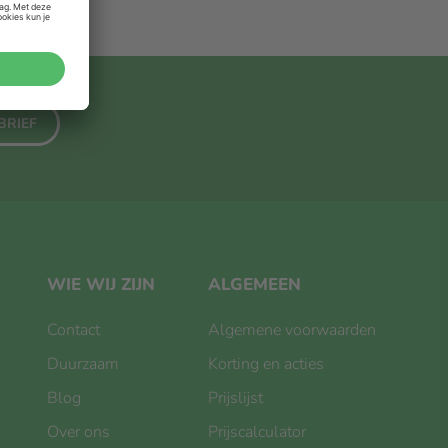
BRIEF
WIE WIJ ZIJN
ALGEMEEN
Contact
Algemene voorwaarden
Duurzaam
Korting en acties
Blog
Prijslijst
Over ons
Prijscalculator