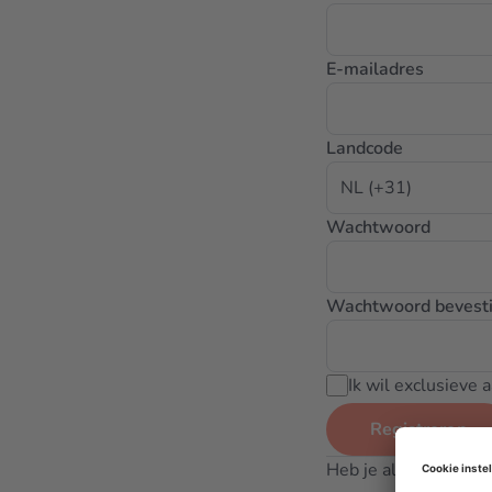
E-mailadres
Landcode
Wachtwoord
Wachtwoord bevest
Ik wil exclusieve
Registreren
Heb je al een accoun