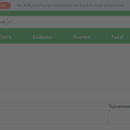
Nu 30% korting op fotoboeken en Back2school producten!
ctie
Foto's
Cadeaus
Kaarten
Feest
Tussenvo