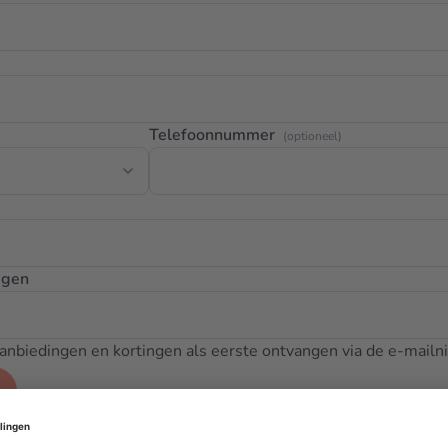
Telefoonnummer
(optioneel)
igen
 aanbiedingen en kortingen als eerste ontvangen via de e-mailn
t?
Log hier in