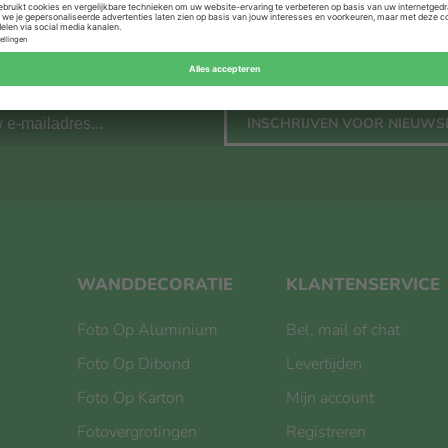
INSCHRIJVEN VOOR NIEUWS
WANDDECORATIE
KLANTENSERVICE
Foto Op Aluminium
Bel, mail of chat
Foto Op Dibond
Levertijden
Foto Op Karton
Mijn account
Fotovergrotingen
Registreren