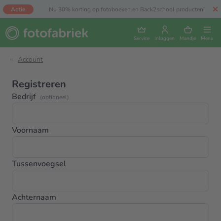
Actie
Nu 30% korting op fotoboeken en Back2school producten!
Service
Inloggen
Mandje
Menu
Account
Registreren
Bedrijf
(optioneel)
Voornaam
Tussenvoegsel
Achternaam