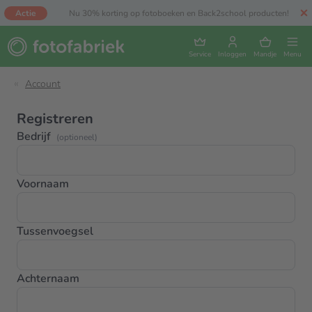
Actie
Nu 30% korting op fotoboeken en Back2school producten!
Service
Inloggen
Mandje
Menu
Account
Registreren
Bedrijf
(optioneel)
Voornaam
Tussenvoegsel
Achternaam