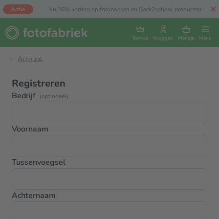
Actie
Nu 30% korting op fotoboeken en Back2school producten!
Service
Inloggen
Mandje
Menu
Account
Registreren
Bedrijf
(optioneel)
Voornaam
Tussenvoegsel
Achternaam