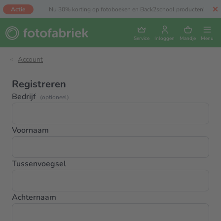
Actie
Nu 30% korting op fotoboeken en Back2school producten!
Service
Inloggen
Mandje
Menu
Account
Registreren
Bedrijf
(optioneel)
Voornaam
Tussenvoegsel
Achternaam