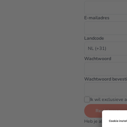
E-mailadres
Landcode
Wachtwoord
Wachtwoord bevest
Ik wil exclusieve
Registreren
Heb je al een accoun