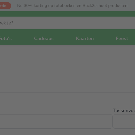
Nu 30% korting op fotoboeken en Back2school producten!
ctie
Foto's
Cadeaus
Kaarten
Feest
Tussenvo