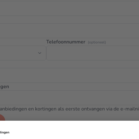
Telefoonnummer
(optioneel)
igen
 aanbiedingen en kortingen als eerste ontvangen via de e-mailn
t?
Log hier in