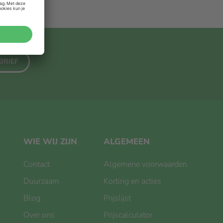
BRIEF
WIE WIJ ZIJN
ALGEMEEN
Contact
Algemene voorwaarden
Duurzaam
Korting en acties
Blog
Prijslijst
Over ons
Prijscalculator