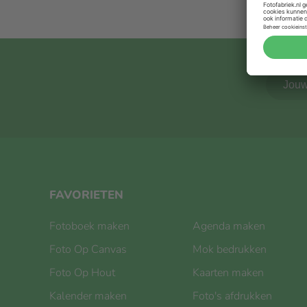
FAVORIETEN
Fotoboek maken
Agenda maken
Foto Op Canvas
Mok bedrukken
Foto Op Hout
Kaarten maken
Kalender maken
Foto's afdrukken