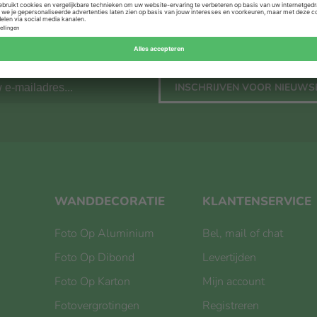
INSCHRIJVEN VOOR NIEUWS
WANDDECORATIE
KLANTENSERVICE
Foto Op Aluminium
Bel, mail of chat
Foto Op Dibond
Levertijden
Foto Op Karton
Mijn account
Fotovergrotingen
Registreren