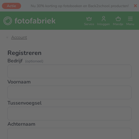
Actie
Nu 30% korting op fotoboeken en Back2school producten!
Service
Inloggen
Mandje
Menu
Account
Registreren
Bedrijf
(optioneel)
Voornaam
Tussenvoegsel
Achternaam