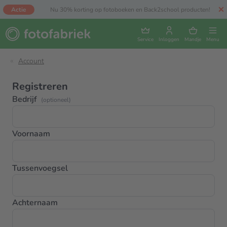
Actie
Nu 30% korting op fotoboeken en Back2school producten!
Service
Inloggen
Mandje
Menu
Account
Registreren
Bedrijf
(optioneel)
Voornaam
Tussenvoegsel
Achternaam