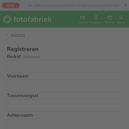
Actie
Nu 30% korting op fotoboeken en Back2school producten!
Service
Inloggen
Mandje
Menu
Account
Registreren
Bedrijf
(optioneel)
Voornaam
Tussenvoegsel
Achternaam