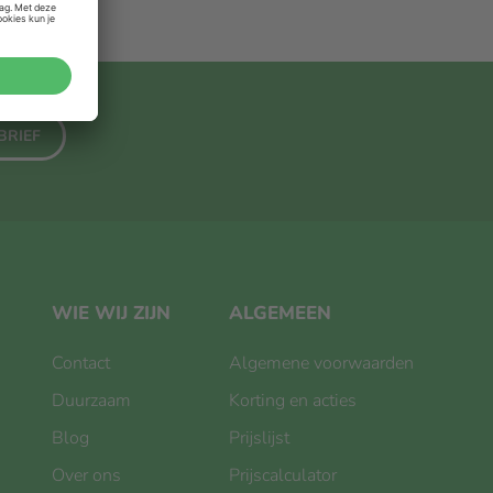
BRIEF
WIE WIJ ZIJN
ALGEMEEN
Contact
Algemene voorwaarden
Duurzaam
Korting en acties
Blog
Prijslijst
Over ons
Prijscalculator