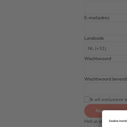
E-mailadres
Landcode
Wachtwoord
Wachtwoord bevest
Ik wil exclusieve
Registreren
Heb je al een accoun