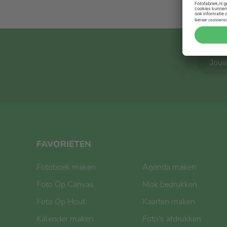
FAVORIETEN
Fotoboek maken
Agenda maken
Foto Op Canvas
Mok bedrukken
Foto Op Hout
Kaarten maken
Kalender maken
Foto's afdrukken