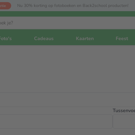
Nu 30% korting op fotoboeken en Back2school producten!
ctie
Foto's
Cadeaus
Kaarten
Feest
Tussenvo