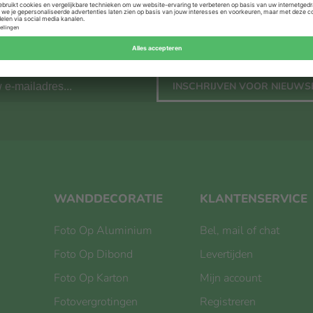
INSCHRIJVEN VOOR NIEUWS
WANDDECORATIE
KLANTENSERVICE
Foto Op Aluminium
Bel, mail of chat
Foto Op Dibond
Levertijden
Foto Op Karton
Mijn account
Fotovergrotingen
Registreren