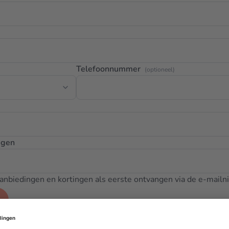
Telefoonnummer
(optioneel)
igen
 aanbiedingen en kortingen als eerste ontvangen via de e-mailn
t?
Log hier in