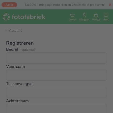
Actie
Nu 30% korting op fotoboeken en Back2school producten!
Service
Inloggen
Mandje
Menu
Account
Registreren
Bedrijf
(optioneel)
Voornaam
Tussenvoegsel
Achternaam