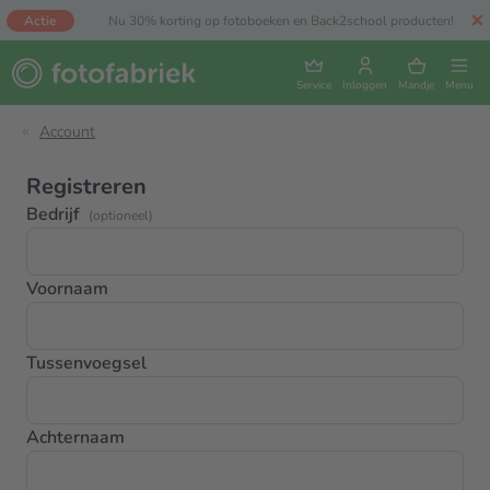
Actie
Nu 30% korting op fotoboeken en Back2school producten!
Service
Inloggen
Mandje
Menu
Account
Registreren
Bedrijf
(optioneel)
Voornaam
Tussenvoegsel
Achternaam