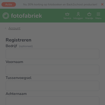
Actie
Nu 30% korting op fotoboeken en Back2school producten!
Service
Inloggen
Mandje
Menu
Account
Registreren
Bedrijf
(optioneel)
Voornaam
Tussenvoegsel
Achternaam