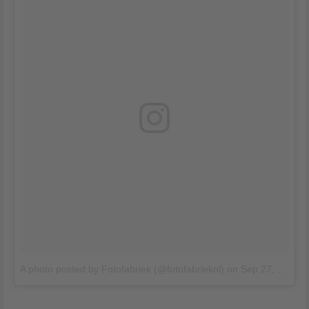
A photo posted by Fotofabriek (@fotofabrieknl)
on
Sep 27, 2016 at 11:56pm PDT