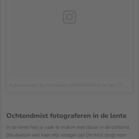
A photo posted by Fotofabriek (@fotofabrieknl)
on
Sep 27, 2016 at 11:56pm PDT
Ochtendmist fotograferen in de lente
In de lente heb je vaak te maken met dauw in de ochtend.
Sta daarom een keer iets vroeger op! De mist zorgt voor