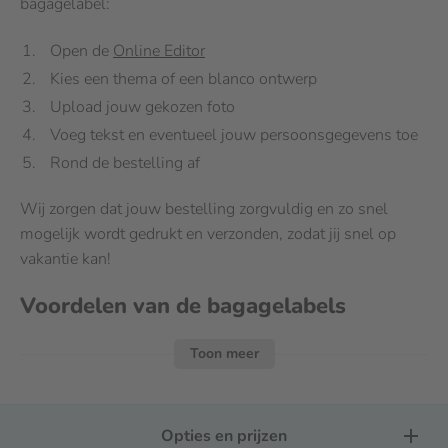
bagagelabel:
Open de
Online Editor
Kies een thema of een blanco ontwerp
Upload jouw gekozen foto
Voeg tekst en eventueel jouw persoonsgegevens toe
Rond de bestelling af
Wij zorgen dat jouw bestelling zorgvuldig en zo snel
mogelijk wordt gedrukt en verzonden, zodat jij snel op
vakantie kan!
Voordelen van de bagagelabels
De bagagelabels zijn gemaakt van stevig synaps
Toon meer
papier.
Het label is waterbestendig
Jouw bagagelabel is bestand tegen UV-licht en
Opties en prijzen