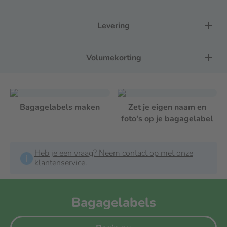
scheuren
Je kan gemakkelijk schrijven op jouw bagagelabel
Levering
Jouw bagagelabel heeft een premium uitstraling en
een satijn gevoel
Volumekorting
Je kunt je gepersonaliseerde bagagelabels gemakkelijk via
onze
Online Editor
ontwerpen.
Bagagelabels maken
Zet je eigen naam en
Specificaties van Bagagelabels
foto's op je bagagelabel
27,5 x 7 cm
Heb je een vraag? Neem contact op met onze
klantenservice.
Bagagelabels