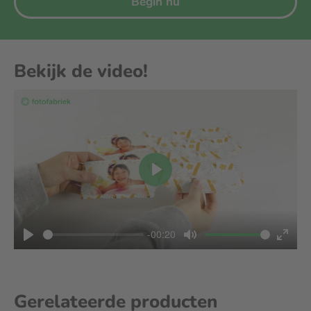
Begin nu
Bekijk de video!
Play
-00:20
Play
Mute
Enter
fullscree
Gerelateerde producten