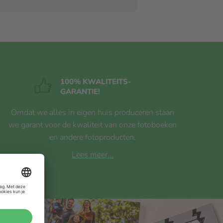
100% KWALITEITS
-
GARANTIE!
Omdat we alles in eigen huis produceren staan
we garant voor de kwaliteit van onze fotoboeken
en andere fotoproducten.
Lees meer...