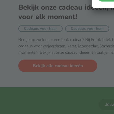
Bekijk onze cadeau ideeën, i
voor elk moment!
Cadeaus voor haar
Cadeaus voor hem
Ben je op zoek naar een leuk cadeau? Bij Fotofabriek
cadeaus voor
verjaardagen
,
kerst
,
Moederdag
,
Vaderd
momenten. Bekijk al onze cadeau ideeën en laat je ins
Bekijk alle cadeau ideeën