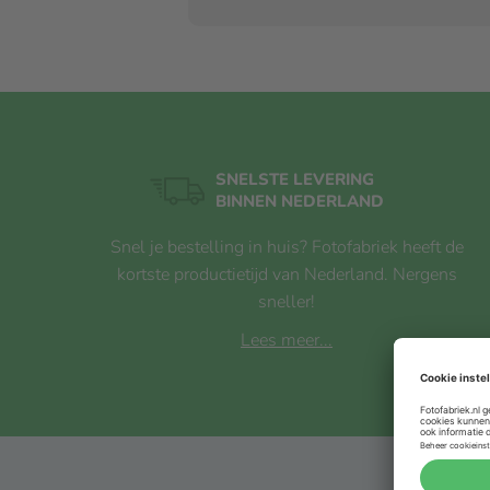
SNELSTE LEVERING
BINNEN NEDERLAND
Snel je bestelling in huis? Fotofabriek heeft de
kortste productietijd van Nederland. Nergens
sneller!
Lees meer...