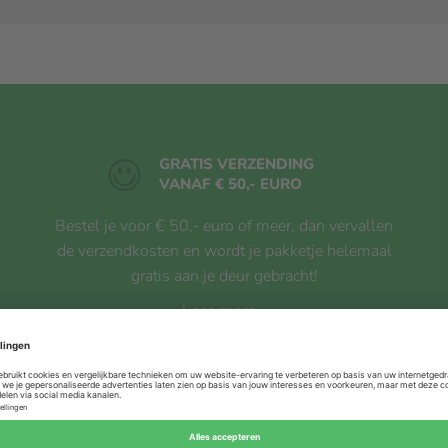
GRATIS VERZENDING
VANAF € 50,- EURO
Bestel je voor € 50,- euro of meer, dan vervallen
de verzendkosten en wordt je pakketje helemaal
gratis aan je deur gebracht!
Lees meer...