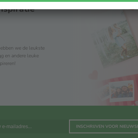
nspiratie
 hebben we de leukste
ag
en andere leuke
pireren!
INSCHRIJVEN VOOR NIEUWS