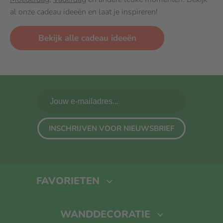
al onze cadeau ideeën en laat je inspireren!
Bekijk alle cadeau ideeën
INSCHRIJVEN VOOR NIEUWSBRIEF
FAVORIETEN
Fotoboek maken
Foto Op Canvas
Foto Op Hout
Kalender
WANDDECORATIE