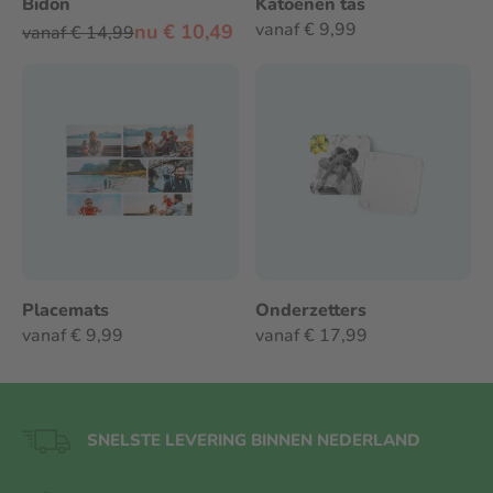
Bidon
Katoenen tas
Om de kwaliteit zo lang mogelijk te behouden,
vanaf € 9,99
nu € 10,49
vanaf € 14,99
adviseren we
oververhitting te voorkomen
en de
broodtrommel niet langer dan nodig te
verwarmen.
Hoe kan ik mijn bedrukte
broodtrommel het beste
schoonmaken?
Voor het behoud van de bedrukking raden we aan
de broodtrommel
met de hand af te wassen
. Zo
Placemats
blijft het ontwerp het langst mooi.
Onderzetters
vanaf € 9,99
vanaf € 17,99
SNELSTE LEVERING BINNEN NEDERLAND