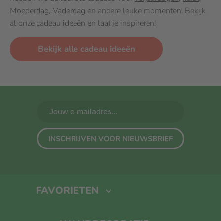
Moederdag
,
Vaderdag
en andere leuke momenten. Bekijk
al onze cadeau ideeën en laat je inspireren!
Bekijk alle cadeau ideeën
INSCHRIJVEN VOOR NIEUWSBRIEF
FAVORIETEN
Fotoboek maken
Foto Op Canvas
Foto Op Hout
Kalender