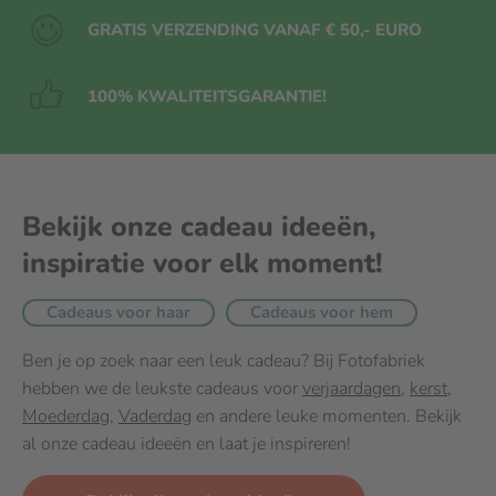
*Referentie-inname van een gemiddelde
GRATIS VERZENDING VANAF € 50,- EURO
volwassene (8400 kJ/2000 kcal)
Pure chocolade met moussevulling
Pure chocolade: ten minste 50%
100% KWALITEITS
GARANTIE!
cacaobestanddelen.
Witte chocolade op mokka-
roommelkchocolade
Bekijk onze cadeau ideeën,
Melkchocolade: ten minste 33%
inspiratie voor elk moment!
cacaobestanddelen. Witte chocolade: ten
minste 28% cacaobestanddelen.
Cadeaus voor haar
Cadeaus voor hem
Kan sporen/bestanddelen bevatten
Ben je op zoek naar een leuk cadeau? Bij Fotofabriek
van
hebben we de leukste cadeaus voor
verjaardagen
,
kerst
,
Hazelnoot
,
amandel
,
aardnoot/pinda
,
Moederdag
,
Vaderdag
en andere leuke momenten. Bekijk
andere
noten
en
ei
.
al onze cadeau ideeën en laat je inspireren!