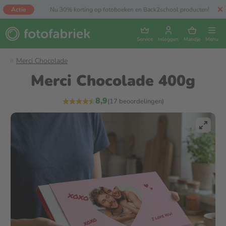
Actie
Nu 30% korting op fotoboeken en Back2school producten!
Service
Inloggen
Mandje
Menu
Merci Chocolade
Merci Chocolade 400g
8,9
(17 beoordelingen)