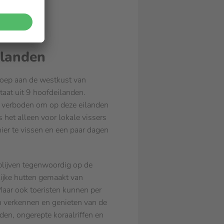
ilanden
oep aan de westkust van
aat uit 9 hoofdeilanden.
 verboden om op deze eilanden
het alleen voor lokale vissers
ier te vissen en een paar dagen
blijven tegenwoordig op de
elijke hutten gemaakt van
aar ook toeristen kunnen per
n verkennen en genieten van de
den, ongerepte koraalriffen en