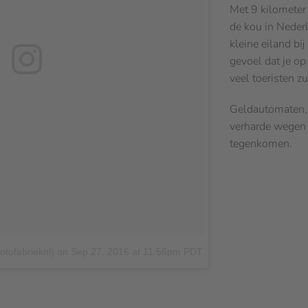
Met 9 kilometer 
de kou in Neder
kleine eiland bi
gevoel dat je o
veel toeristen zul
Geldautomaten, w
verharde wegen z
tegenkomen.
otofabrieknl)
on
Sep 27, 2016 at 11:56pm PDT