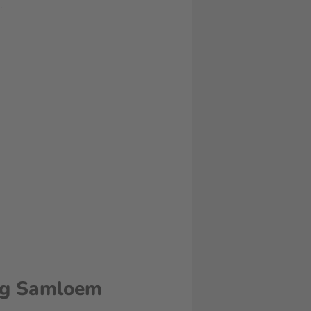
.
ng Samloem