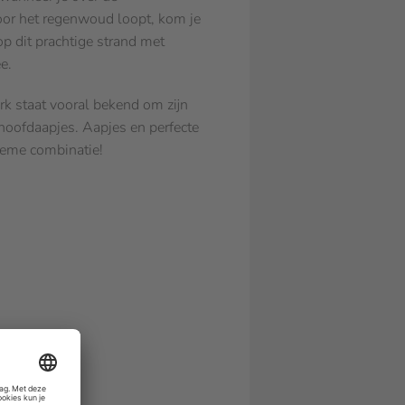
or het regenwoud loopt, kom je
 op dit prachtige strand met
e.
rk staat vooral bekend om zijn
hoofdaapjes. Aapjes en perfecte
ieme combinatie!