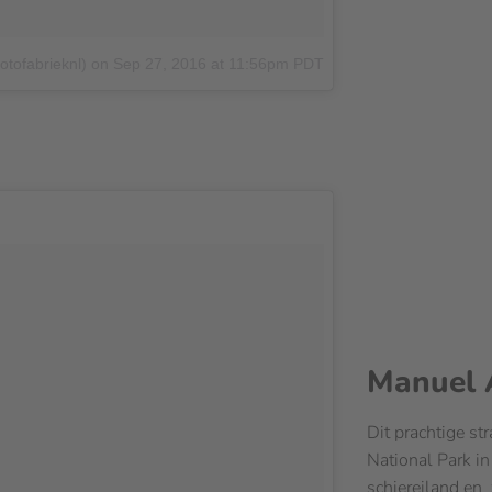
otofabrieknl)
on
Sep 27, 2016 at 11:56pm PDT
Manuel 
Dit prachtige st
National Park in
schiereiland en