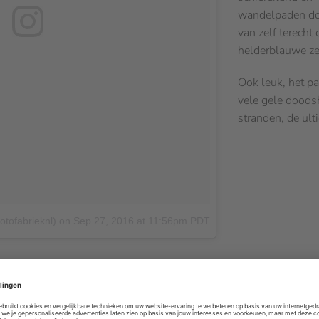
wandelpaden do
van zelf terecht
helderblauwe ze
Ook leuk, het pa
vele gele doods
stranden, de ult
otofabrieknl)
on
Sep 27, 2016 at 11:56pm PDT