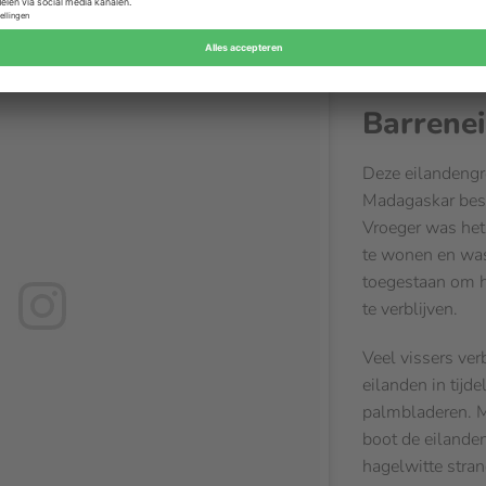
Barrene
Deze eilandengr
Madagaskar best
Vroeger was het
te wonen en was 
toegestaan om h
te verblijven.
Veel vissers ver
eilanden in tijd
palmbladeren. M
boot de eilande
hagelwitte stran