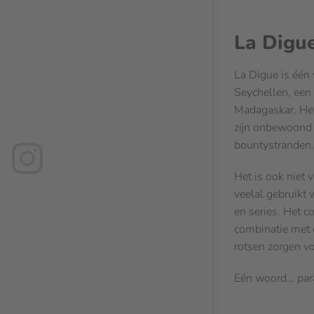
La Digue
La Digue is één
Seychellen, een 
Madagaskar. Het
zijn onbewoond 
bountystranden.
Het is ook niet 
veelal gebruikt 
en series. Het c
combinatie met 
rotsen zorgen vo
Eén woord… para