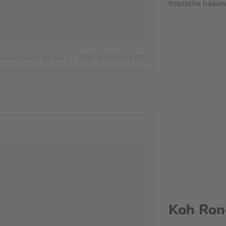
tropische baaien
otofabrieknl)
on
Sep 27, 2016 at 11:56pm PDT
Koh Ro