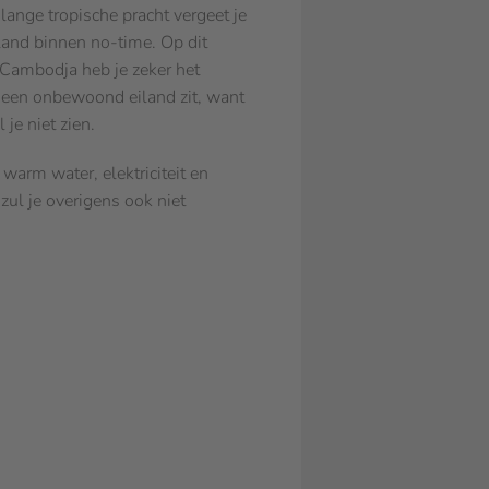
lange tropische pracht vergeet je
land binnen no-time. Op dit
j Cambodja heb je zeker het
p een onbewoond eiland zit, want
 je niet zien.
arm water, elektriciteit en
ul je overigens ook niet