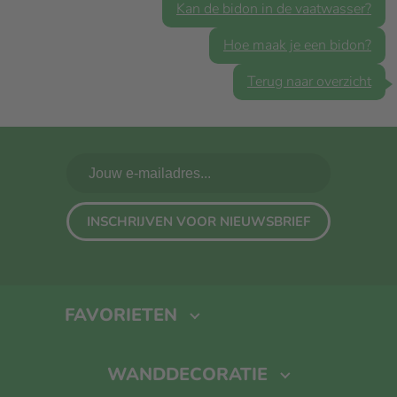
Kan de bidon in de vaatwasser?
Hoe maak je een bidon?
Terug naar overzicht
INSCHRIJVEN VOOR NIEUWSBRIEF
FAVORIETEN
Fotoboek maken
Foto Op Canvas
Foto Op Hout
Kalender
WANDDECORATIE