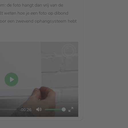
 de foto hangt dan vrij van de
ilt weten hoe je een foto op dibond
voor een zwevend ophangsysteem hebt
Play
-00:26
Mute
Enter
fullscreen