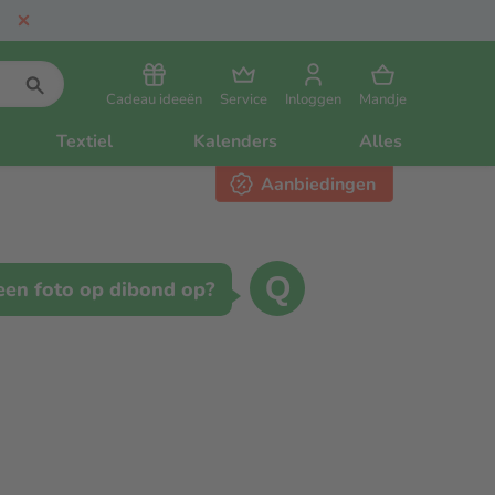
Cadeau ideeën
Service
Inloggen
Mandje
Textiel
Kalenders
Alles
Aanbiedingen
Q
een foto op dibond op?