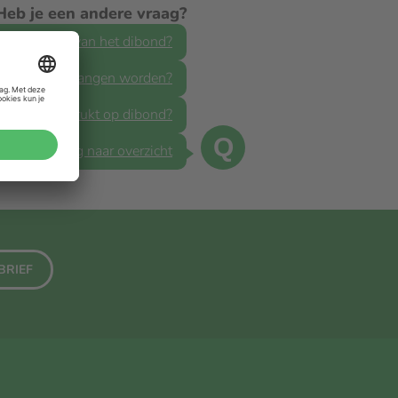
Heb je een andere vraag?
 is de dikte van het dibond?
buiten opgehangen worden?
ur wit afgedrukt op dibond?
Q
Terug naar overzicht
BRIEF