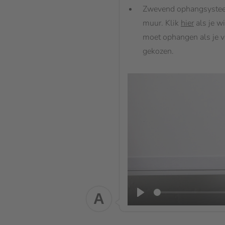
Zwevend ophangsysteem:
muur. Klik
hier
als je w
moet ophangen als je 
gekozen.
A
Play