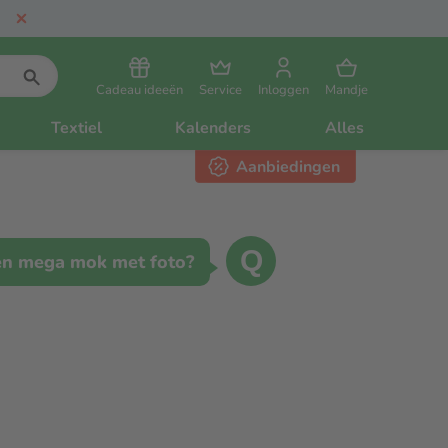
Cadeau ideeën
Service
Inloggen
Mandje
Textiel
Kalenders
Alles
Aanbiedingen
Q
en mega mok met foto?