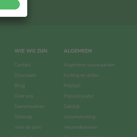
BRIEF
WIE WIJ ZIJN
ALGEMEEN
Contact
Algemene voorwaarden
Duurzaam
Korting en acties
Blog
Prijslijst
Over ons
Prijscalculator
Samenwerken
Zakelijk
Sitemap
Volumekorting
Voor de pers
Verzendtarieven