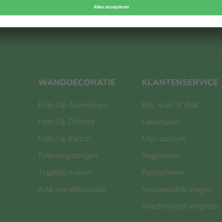
INSCHRIJVEN VOOR NIEUWS
WANDDECORATIE
KLANTENSERVICE
Foto Op Aluminium
Bel, mail of chat
Foto Op Dibond
Levertijden
Foto Op Karton
Mijn account
Fotovergrotingen
Registreren
Tegeltje maken
Retourneren
Alle wanddecoratie
Veelgestelde vragen
Wachtwoord vergeten