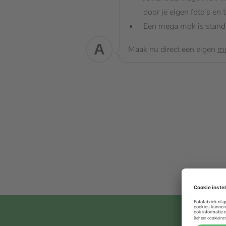
door je eigen foto’s en 
Een mega mok is standa
A
Maak nu direct een eigen
me