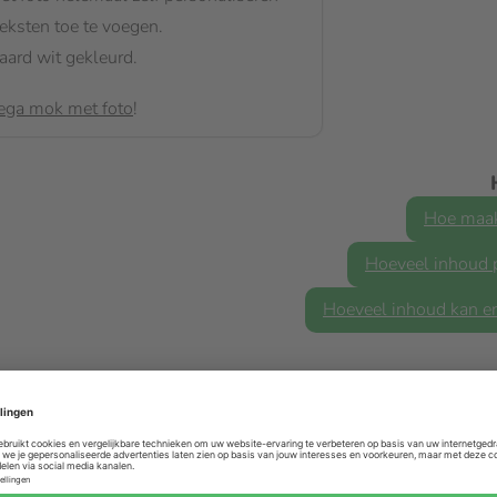
teksten toe te voegen.
ard wit gekleurd.
ga mok met foto
!
Hoe maak
Hoeveel inhoud 
Hoeveel inhoud kan er