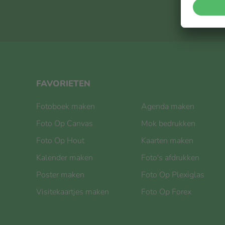
FAVORIETEN
Fotoboek maken
Agenda maken
Foto Op Canvas
Mok bedrukken
Foto Op Hout
Kaarten maken
Kalender maken
Foto's afdrukken
Poster maken
Foto Op Plexiglas
Visitekaartjes maken
Foto Op Forex