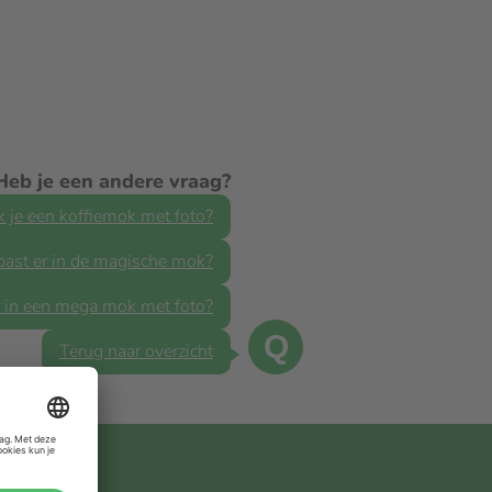
Heb je een andere vraag?
 je een koffiemok met foto?
past er in de magische mok?
 in een mega mok met foto?
Q
Terug naar overzicht