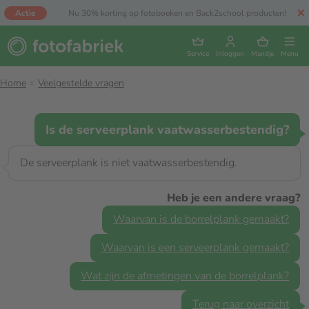
Actie
Nu 30% korting op fotoboeken en Back2school producten!
Service
Inloggen
Mandje
Menu
Home
Veelgestelde vragen
Is de serveerplank vaatwasserbestendig?
De serveerplank is niet vaatwasserbestendig.
Heb je een andere vraag?
Waarvan is de borrelplank gemaakt?
Waarvan is een serveerplank gemaakt?
Wat zijn de afmetingen van de borrelplank?
Terug naar overzicht