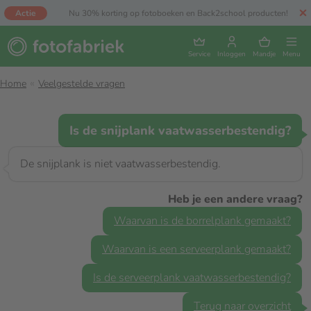
Actie
Nu 30% korting op fotoboeken en Back2school producten!
Service
Inloggen
Mandje
Menu
Home
Veelgestelde vragen
Is de snijplank vaatwasserbestendig?
De snijplank is niet vaatwasserbestendig.
Heb je een andere vraag?
Waarvan is de borrelplank gemaakt?
Waarvan is een serveerplank gemaakt?
Is de serveerplank vaatwasserbestendig?
Terug naar overzicht