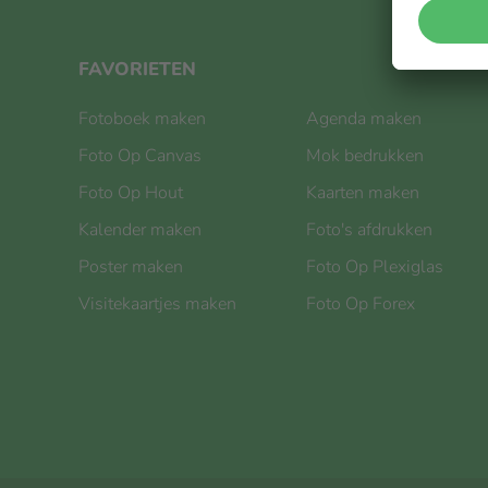
FAVORIETEN
Fotoboek maken
Agenda maken
Foto Op Canvas
Mok bedrukken
Foto Op Hout
Kaarten maken
Kalender maken
Foto's afdrukken
Poster maken
Foto Op Plexiglas
Visitekaartjes maken
Foto Op Forex