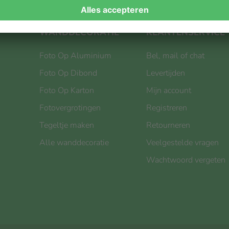
WANDDECORATIE
KLANTENSERVICE
Foto Op Aluminium
Bel, mail of chat
Foto Op Dibond
Levertijden
Foto Op Karton
Mijn account
Fotovergrotingen
Registreren
Tegeltje maken
Retourneren
Alle wanddecoratie
Veelgestelde vragen
Wachtwoord vergeten