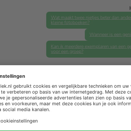
Wat maakt twee nietjes beter dan and
kleine fotoboeken?
Wanneer is een geni
Kan ik meerdere exemplaren van een ge
voor een groep?
INSCHRIJVEN VOOR NIEUWS