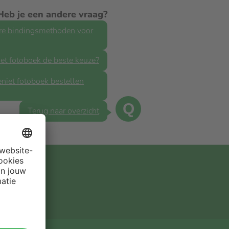
Heb je een andere vraag?
ere bindingsmethoden voor
et fotoboek de beste keuze?
niet fotoboek bestellen
Q
Terug naar overzicht
BRIEF