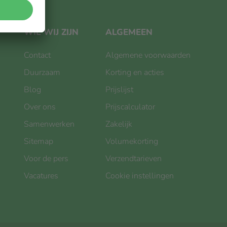
WIE WIJ ZIJN
ALGEMEEN
Contact
Algemene voorwaarden
Duurzaam
Korting en acties
Blog
Prijslijst
Over ons
Prijscalculator
Samenwerken
Zakelijk
Sitemap
Volumekorting
Voor de pers
Verzendtarieven
Vacatures
Cookie instellingen