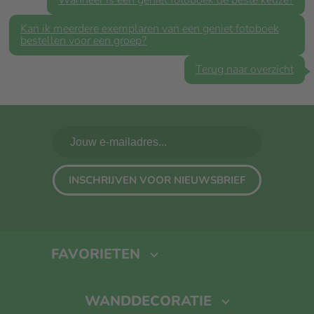
Wanneer is een geniet fotoboek de beste keuze?
Kan ik meerdere exemplaren van een geniet fotoboek
bestellen voor een groep?
Terug naar overzicht
INSCHRIJVEN VOOR NIEUWSBRIEF
FAVORIETEN
Fotoboek maken
Foto Op Canvas
Foto Op Hout
Kalender
WANDDECORATIE