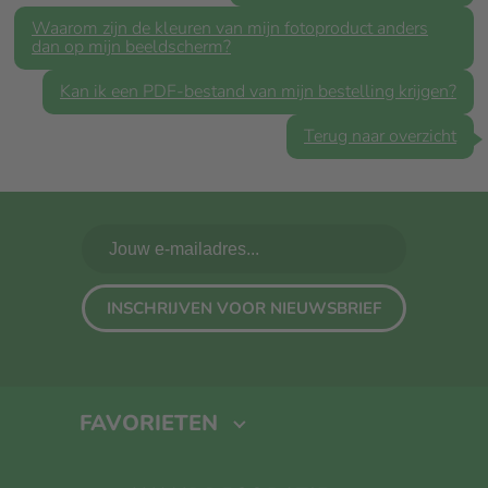
Waarom zijn de kleuren van mijn fotoproduct anders
dan op mijn beeldscherm?
Kan ik een PDF-bestand van mijn bestelling krijgen?
Terug naar overzicht
INSCHRIJVEN VOOR NIEUWSBRIEF
FAVORIETEN
Fotoboek maken
Foto Op Canvas
Foto Op Hout
Kalender