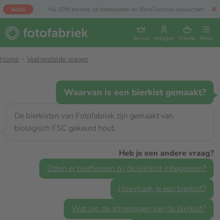
Actie
Nu 30% korting op fotoboeken en Back2school producten!
Service
Inloggen
Mandje
Menu
Home
Veelgestelde vragen
Waarvan is een bierkist gemaakt?
De bierkisten van Fotofabriek zijn gemaakt van
biologisch FSC gekeurd hout.
Heb je een andere vraag?
Zitten er bierflessen bij de bierkist inbegrepen?
Hoe maak je een bierkist?
Wat zijn de afmetingen van de bierkist?