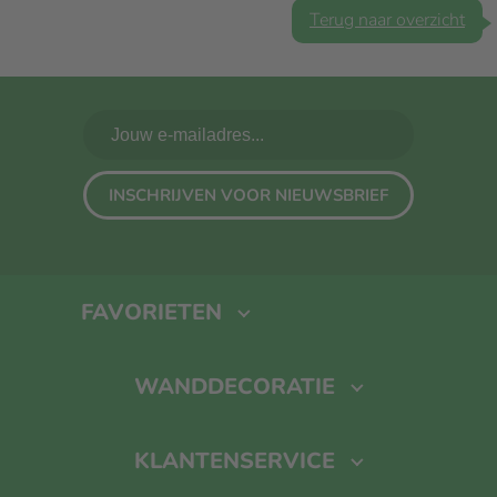
Terug naar overzicht
INSCHRIJVEN VOOR NIEUWSBRIEF
FAVORIETEN
Fotoboek maken
Foto Op Canvas
Foto Op Hout
Kalender
WANDDECORATIE
Foto Op Aluminium
KLANTENSERVICE
Foto Op Dibond