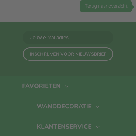
Terug naar overzicht
INSCHRIJVEN VOOR NIEUWSBRIEF
FAVORIETEN
Fotoboek maken
Foto Op Canvas
Foto Op Hout
Kalender
WANDDECORATIE
Foto Op Aluminium
KLANTENSERVICE
Foto Op Dibond