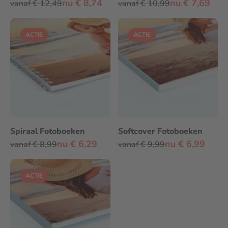
nu € 8,74
nu € 7,69
vanaf € 12,49
vanaf € 10,99
ACTIE
ACTIE
Spiraal Fotoboeken
Softcover Fotoboeken
nu € 6,29
nu € 6,99
vanaf € 8,99
vanaf € 9,99
ACTIE