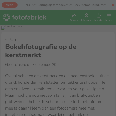
Actie
Nu 30% korting op fotoboeken en Back2school producten!
Service
Inloggen
Mandje
Menu
Blog
Bokehfotografie op de
kerstmarkt
Gepubliceerd op 7 december 2016
Overal schieten de kerstmarkten als paddenstoelen uit de
grond, honderden kerststallen om lekker te shoppen, te
eten en diverse kerstkoren die zorgen voor gezelligheid.
Maar mocht je nou niet zo’n fan zijn van bratwurst en
glühwein en heb je de schoonfamilie toch beloofd om
mee te gaan? Neem dan een fotocamera mee met
instelbaar diafragma (f-waarde) en gebruik de