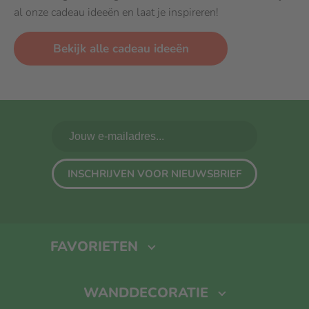
al onze cadeau ideeën en laat je inspireren!
Bekijk alle cadeau ideeën
INSCHRIJVEN VOOR NIEUWSBRIEF
FAVORIETEN
Fotoboek maken
Foto Op Canvas
Foto Op Hout
Kalender
WANDDECORATIE