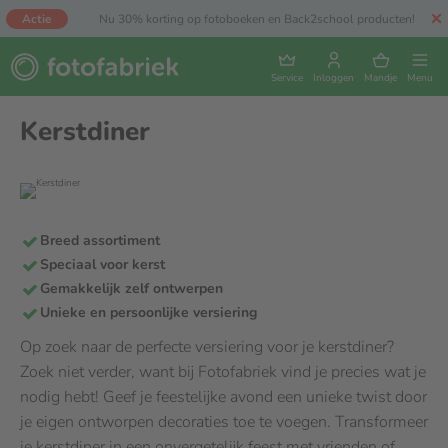
Actie
Nu 30% korting op fotoboeken en Back2school producten!
Service
Inloggen
Mandje
Menu
Kerstdiner
Breed assortiment
Speciaal voor kerst
Gemakkelijk zelf ontwerpen
Unieke en persoonlijke versiering
Op zoek naar de perfecte versiering voor je kerstdiner?
Zoek niet verder, want bij Fotofabriek vind je precies wat je
nodig hebt! Geef je feestelijke avond een unieke twist door
je eigen ontworpen decoraties toe te voegen. Transformeer
je kerstdiner in een onvergetelijk feest met vrienden of