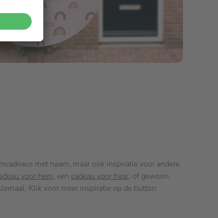
raamcadeaus met naam, maar ook inspiratie voor andere
adeau voor hem
, een
cadeau voor haar
, of gewoon
lemaal. Klik voor meer inspiratie op de button