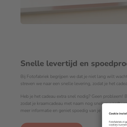
Snelle levertijd en spoedpro
Bij Fotofabriek begrijpen we dat je niet lang wilt w
streven we naar een snelle levering, zodat je het cad
Heb je het cadeau extra snel nodig? Geen probleem! B
zodat je kraamcadeau met naam nog sneller wordt ve
meer informatie en geniet spoedig van je persoonlijke