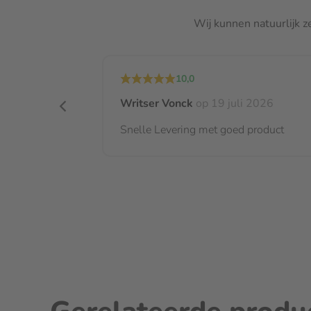
Wij kunnen natuurlijk z
10,0
l 2026
Writser Vonck
op 19 juli 2026
nden.
Snelle Levering met goed product
e zocht.
n stijlen.
 verpakt. Ook