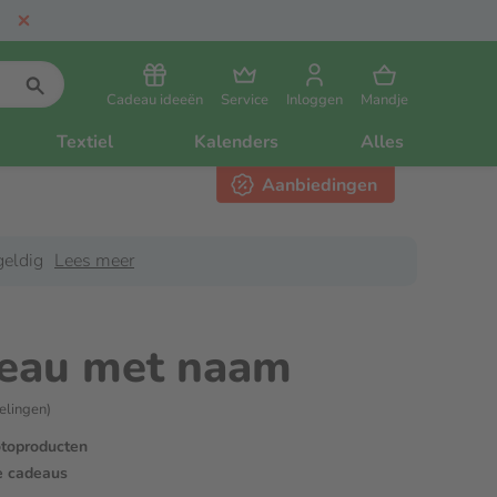
Cadeau ideeën
Service
Inloggen
Mandje
Textiel
Kalenders
Alles
Aanbiedingen
eldig
Lees meer
eau met naam
elingen)
otoproducten
e cadeaus