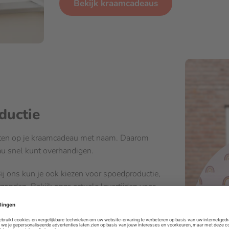
Bekijk kraamcadeaus
ductie
achten op je kraamcadeau met naam. Daarom
eau snel kunt overhandigen.
ij ons kun je ook kiezen voor spoedproductie,
rzonden. Bekijk onze
actuele levertijden
voor
 geschenk.