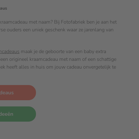
eaus
 kraamcadeau met naam? Bij Fotofabriek ben je aan het
erse ouders een uniek geschenk waar ze jarenlang van
mcadeaus
maak je de geboorte van een baby extra
m een origineel kraamcadeau met naam of een schattige
iek heeft alles in huis om jouw cadeau onvergetelijk te
adeaus
ideeën