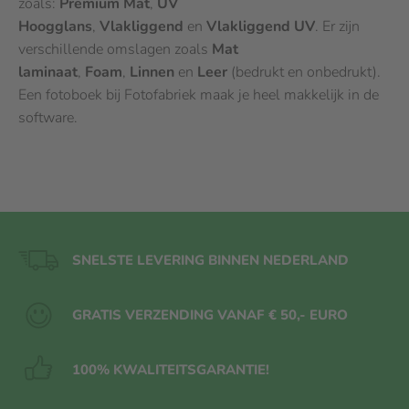
zoals:
Premium Mat
,
UV
Hoogglans
,
Vlakliggend
en
Vlakliggend UV
. Er zijn
verschillende omslagen zoals
Mat
laminaat
,
Foam
,
Linnen
en
Leer
(bedrukt en onbedrukt).
Een fotoboek bij Fotofabriek maak je heel makkelijk in de
software.
SNELSTE LEVERING BINNEN NEDERLAND
GRATIS VERZENDING VANAF € 50,- EURO
100% KWALITEITS
GARANTIE!