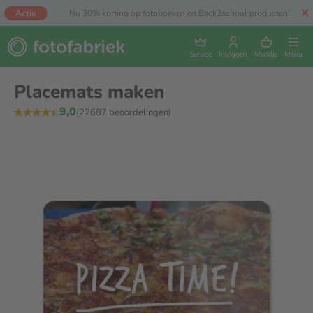
Actie
Nu 30% korting op fotoboeken en Back2school producten!
Service
Inloggen
Mandje
Menu
Placemats maken
9,0
(22687 beoordelingen)