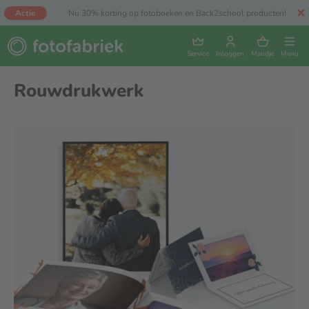
Actie
Nu 30% korting op fotoboeken en Back2school producten!
Service
Inloggen
Mandje
Menu
Rouwdrukwerk