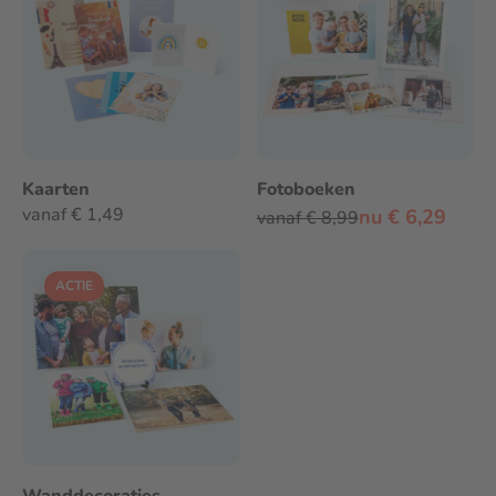
Kaarten
Fotoboeken
vanaf € 1,49
nu € 6,29
vanaf € 8,99
ACTIE