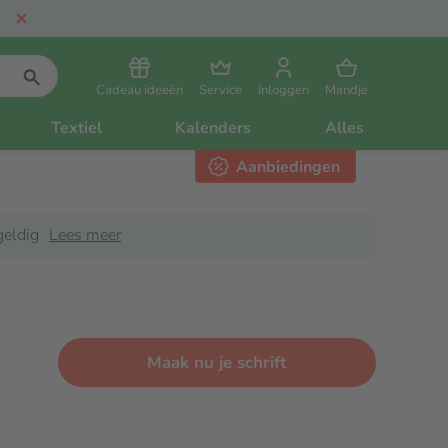
Cadeau ideeën
Service
Inloggen
Mandje
Textiel
Kalenders
Alles
Aanbiedingen
eldig
Lees meer
Maak nu je schrift