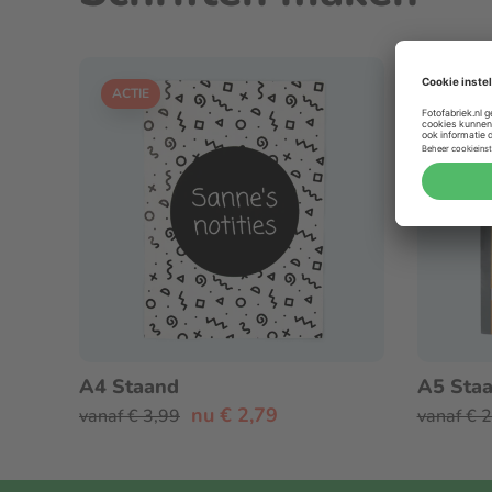
ACTIE
ACTIE
A4 Staand
A5 Sta
nu € 2,79
vanaf € 3,99
vanaf € 