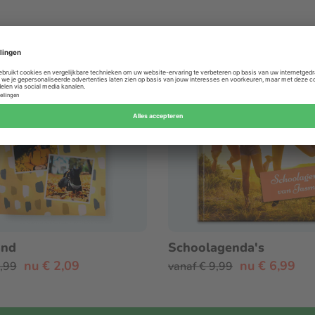
ACTIE
and
Schoolagenda's
nu € 2,09
nu € 6,99
2,99
vanaf € 9,99