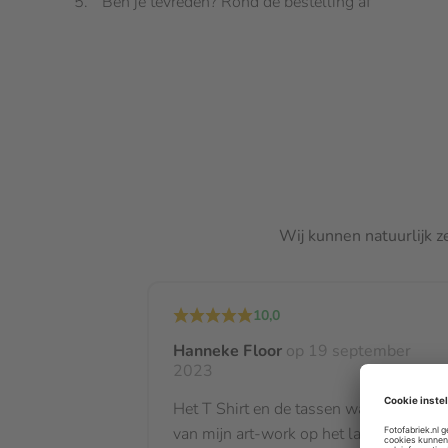
Ben je tevreden? Rond de bestelling af
Wij kunnen natuurlijk z
10,0
Hanneke Floor
op 19 september
2023
Het T Shirt en de tassen waar ik foto’ s
van mijn art-work op het laten drukken