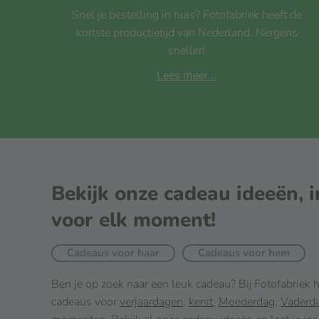
Snel je bestelling in huis? Fotofabriek heeft de
kortste productietijd van Nederland. Nergens
sneller!
Lees meer...
Bekijk onze cadeau ideeën, i
voor elk moment!
Cadeaus voor haar
Cadeaus voor hem
Ben je op zoek naar een leuk cadeau? Bij Fotofabriek
cadeaus voor
verjaardagen
,
kerst
,
Moederdag
,
Vaderd