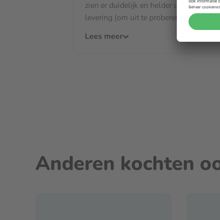
zien er duidelijk en helder uit. Na de 1e
levering (om uit te proberen...
Lees meer
Anderen kochten o