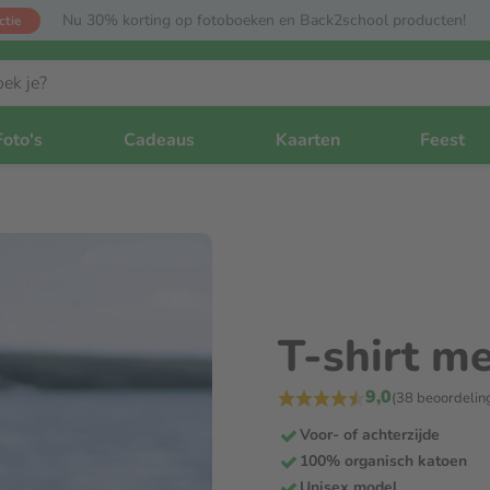
Nu 30% korting op fotoboeken en Back2school producten!
ctie
Foto's
Cadeaus
Kaarten
Feest
T-shirt m
9,0
(38 beoordelin
Voor- of achterzijde
100% organisch katoen
Unisex model