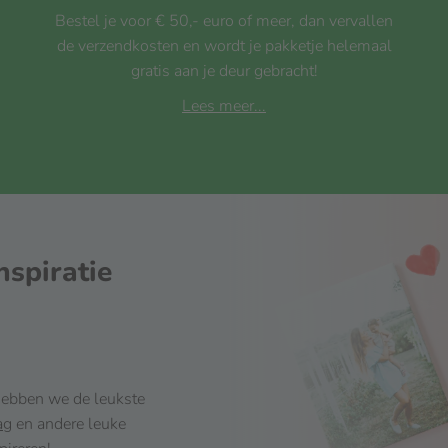
Bestel je voor € 50,- euro of meer, dan vervallen
de verzendkosten en wordt je pakketje helemaal
gratis aan je deur gebracht!
Lees meer...
nspiratie
 hebben we de leukste
ag
en andere leuke