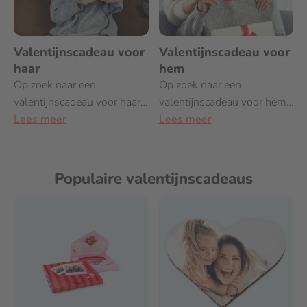
Valentijnscadeau voor
Valentijnscadeau voor
haar
hem
Op zoek naar een
Op zoek naar een
valentijnscadeau voor haar?
valentijnscadeau voor hem?
Bekijk onze
Lees meer
Bekijk onze
Lees meer
valentijnscadeau ideeën!
valentijnscadeau ideeën!
Populaire valentijnscadeaus