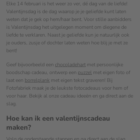
Elke 14 februari is het weer zo ver, dé dag van de liefde!
Valentijnsdag is de dag waarop je je geliefde kunt laten
weten dat je gek op hem/haar bent. Voor stille aanbidders
is Valentijnsdag het uitgelegen moment om diegene de
liefde te verklaren. Naast je geliefde kun je natuurlijk ook
je ouders, zusje of dochter laten weten hoe blij je met ze
bent!
Geef bijvoorbeeld een
chocoladehart
met persoonlijke
boodschap cadeau, ontwerp een
puzzel
met eigen foto of
laat een
borrelplank
met eigen tekst graveren! Bij
Fotofabriek maak je de leukste fotocadeaus voor hem of
voor haar. Bekijk al onze cadeau ideeën en ga direct aan de
slag.
Hoe kan ik een valentijnscadeau
maken?
Volg de onderstaande stappen en ga direct aan de slag