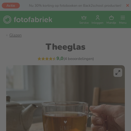
Actie
Nu 30% korting op fotoboeken en Back2school producten!
Service
Inloggen
Mandje
Menu
Glazen
Theeglas
9,0
(4 beoordelingen)