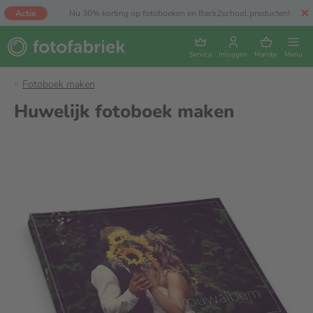
Actie
Nu 30% korting op fotoboeken en Back2school producten!
Service
Inloggen
Mandje
Menu
Fotoboek maken
Huwelijk fotoboek maken