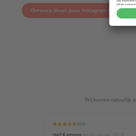
Ontwerp direct jouw Instagram fotoboekje
Wij kunnen natuurlijk z
10,0
stef Kampen
op 06 januari 2026