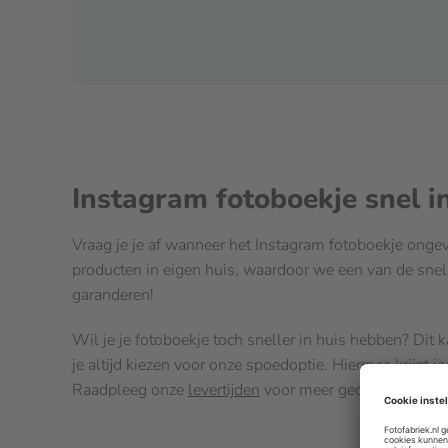
Instagram fotoboekje snel i
Vraag je je af wanneer het Instagram fotoboekje onge
producten in eigen huis, waardoor we een van de snel
garanderen!
Wil je je fotoboekje toch sneller in huis hebben? Dit k
je altijd kiezen voor onze spoedoptie. Hiermee krijgt 
Raadpleeg onze
levertijden
voor meer gedetailleerde i