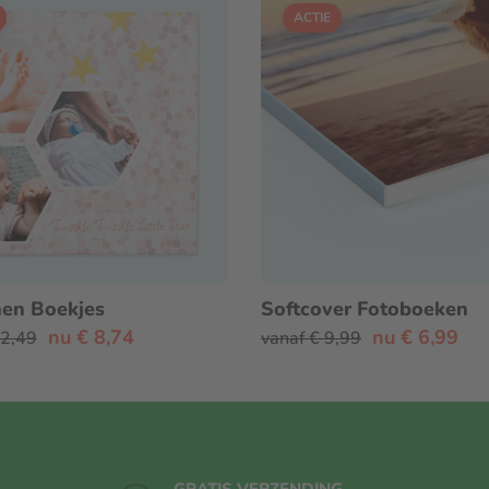
ACTIE
en Boekjes
Softcover Fotoboeken
nu € 8,74
nu € 6,99
12,49
vanaf € 9,99
GRATIS VERZENDING