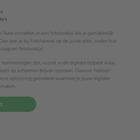
en
to's
-feed omzetten in een fotoboekje die je gemakkelijk
n ben je bij Fotofabriek op de juiste plek, creëer hier
nstagram fotoboekje!
herinneringen zijn, vooral in dit digitale tijdperk waar
lleen op schermen blijven bestaan. Daarom hebben
ieve oplossing gecreëerd waarmee je jouw digitale
t maken.
ct