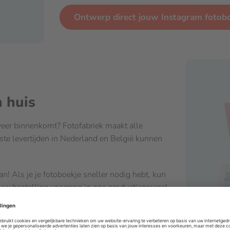
Ontwerp direct jouw Instagram fotob
n huis
veer binnenkomt? Fotofabriek maakt alle
ste levertijden in Nederland en België kunnen
an! Als je je fotoboekje sneller nodig hebt, kun
jouw bestelling voorrang in ons productieproces!
nformatie.