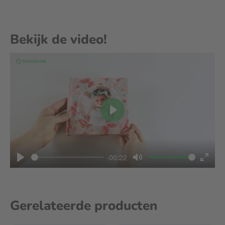
Bekijk de video!
Play
-00:22
Play
Mute
Enter
fullscree
Gerelateerde producten