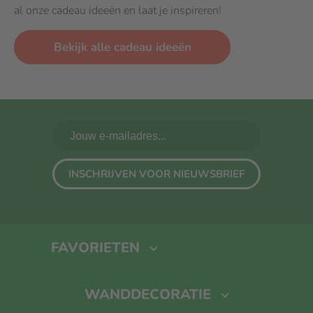
al onze cadeau ideeën en laat je inspireren!
Bekijk alle cadeau ideeën
INSCHRIJVEN VOOR NIEUWSBRIEF
FAVORIETEN
Fotoboek maken
Foto Op Canvas
Foto Op Hout
Kalender
WANDDECORATIE