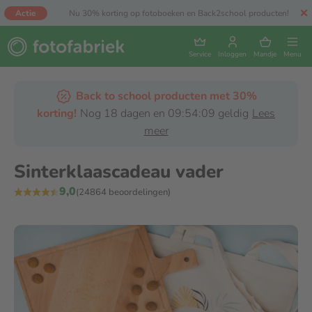
Actie
Nu 30% korting op fotoboeken en Back2school producten!
Service
Inloggen
Mandje
Menu
Back to school producten met 30%
korting!
Nog 18 dagen en 09:54:09 geldig
Lees
meer
Sinterklaascadeau vader
9,0
(24864 beoordelingen)