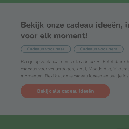
waarvan verzadigd
18 g
Bekijk onze cadeau ideeën, i
Koolhydraten
57 g
voor elk moment!
Voedingsvezel
1,9 g
Cadeaus voor haar
Cadeaus voor hem
waarvan suikers
56 g
Ben je op zoek naar een leuk cadeau? Bij Fotofabriek
Eiwitten
5,2 g
cadeaus voor
verjaardagen
,
kerst
,
Moederdag
,
Vaderd
momenten. Bekijk al onze cadeau ideeën en laat je ins
Zout
0,35
Bekijk alle cadeau ideeën
Specificaties van Milka Cho