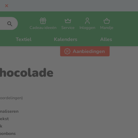
Cadeau ideeën
Service
Inloggen
Mandje
Textiel
Kalenders
Alles
Aanbiedingen
chocolade
eoordelingen)
naliseren
tekst
ek
 bonbons