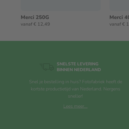
voor ieder wat wils. Of het nu gaat om een reep, koekj
staat voor chocolade om van te genieten.
Merci 250G
Merci 
Ingrediënten
vanaf € 12,49
vanaf € 
Ingrediënten: Suiker, cacaoboter, palmolie, cacaoma
MELKPOEDER, MELKVET, HAZELNOOTPASTA, emulg
E476), aroma's (bevatten MELK). KAN ANDERE N
Voedingswaarden
SNELSTE LEVERING
BINNEN NEDERLAND
Deze waarden gelden voor het onbereide product.
Snel je bestelling in huis? Fotofabriek heeft de
kortste productietijd van Nederland. Nergens
Soort
Per
sneller!
Lees meer...
Energie
2.283
Vet
33 g