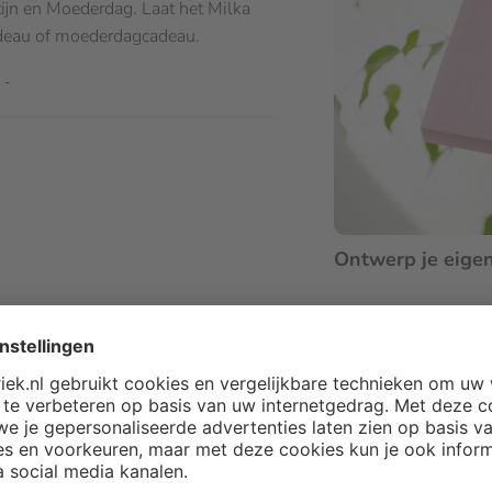
tijn en Moederdag. Laat het Milka
adeau of moederdagcadeau.
t
Ontwerp je eigen 
:
antenservice.
e vulling