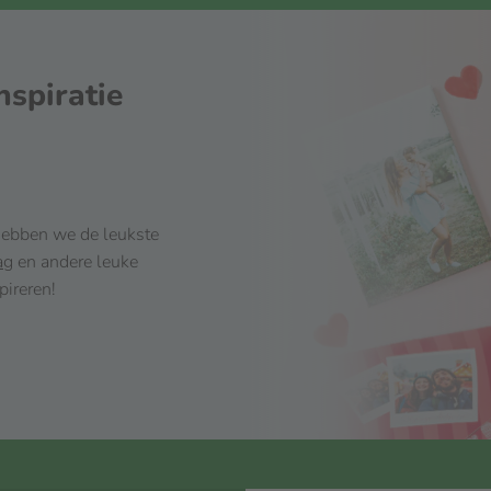
nspiratie
 hebben we de leukste
ag
en andere leuke
pireren!
 g
colade Hart