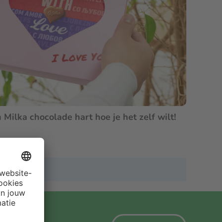
Milka chocolade hart hoe je het zelf wilt!