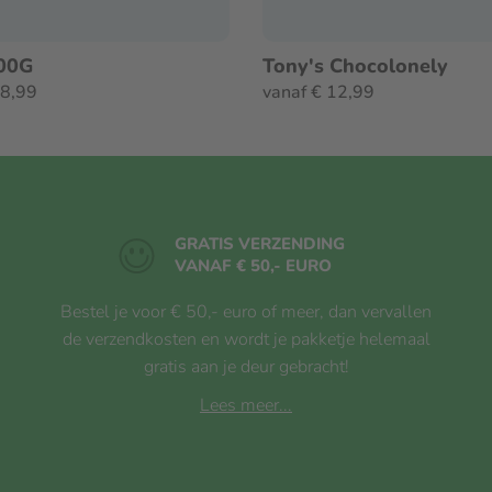
e, praline of hazelnootpasta, Milka
400G
Tony's Chocolonely
18,99
vanaf € 12,99
ssa, weipoeder (van MELK), magere
atoren (SOJALECITHINEN,
OTEN BEVATTEN.
GRATIS VERZENDING
VANAF € 50,- EURO
Bestel je voor € 50,- euro of meer, dan vervallen
de verzendkosten en wordt je pakketje helemaal
 100 Gram
gratis aan je deur gebracht!
Lees meer...
 kJ (547 kcal)