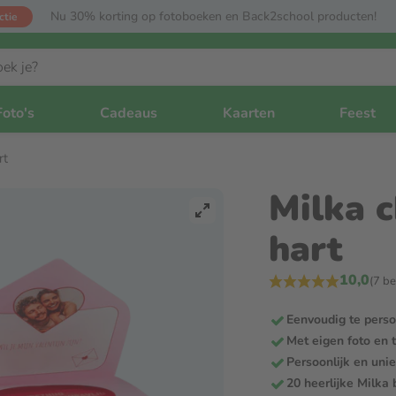
Nu 30% korting op fotoboeken en Back2school producten!
ctie
Foto's
Cadeaus
Kaarten
Feest
rt
Milka 
hart
10,0
(7 b
Eenvoudig te perso
Met eigen foto en 
Persoonlijk en uni
20 heerlijke Milka